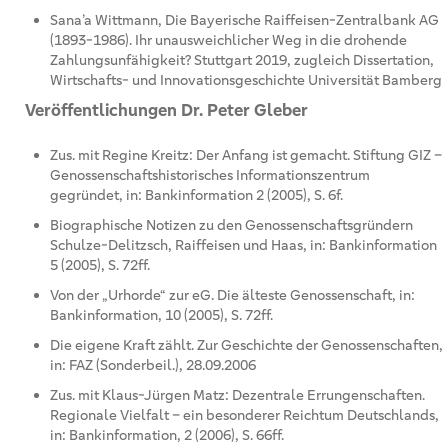
Sana’a Wittmann, Die Bayerische Raiffeisen-Zentralbank AG
(1893-1986). Ihr unausweichlicher Weg in die drohende
Zahlungsunfähigkeit? Stuttgart 2019, zugleich Dissertation,
Wirtschafts- und Innovationsgeschichte Universität Bamberg
Veröffentlichungen Dr. Peter Gleber
Zus. mit Regine Kreitz: Der Anfang ist gemacht. Stiftung GIZ –
Genossenschaftshistorisches Informationszentrum
gegründet, in: Bankinformation 2 (2005), S. 6f.
Biographische Notizen zu den Genossenschaftsgründern
Schulze-Delitzsch, Raiffeisen und Haas, in: Bankinformation
5 (2005), S. 72ff.
Von der „Urhorde“ zur eG. Die älteste Genossenschaft, in:
Bankinformation, 10 (2005), S. 72ff.
Die eigene Kraft zählt. Zur Geschichte der Genossenschaften,
in: FAZ (Sonderbeil.), 28.09.2006
Zus. mit Klaus-Jürgen Matz: Dezentrale Errungenschaften.
Regionale Vielfalt – ein besonderer Reichtum Deutschlands,
in: Bankinformation, 2 (2006), S. 66ff.