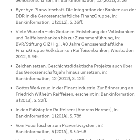
Genossenschaften, in: Bankinformation, 12 (2011), S. 26
Bye-bye Planwirtschaft. Die Integration der Banken aus der
DDR in die Genossenschaftliche FinanzGruppe, in:
Bankinformation, 1 (2012), S. 33ff.
Viele Wurzeln – ein Gedanke. Entstehung der Volksbanken
und Raiffeisenbanken bis zur Zusammenführung, in:
BVR/Stiftung GIZ (Hg.), 40 Jahre Genossenschaftliche
FinanzGruppe Volksbanken Raiffeisenbanken, Wiesbaden
2012, S. 9ff.
Zeichen setzen. Geschichtsdidaktische Projekte auch über
das Genossenschaftsjahr hinaus umsetzen, in:
Bankinformation, 12 (2012), S. 12ff.
Gottes Werkzeug in der Finanzindustrie. Zur Erinnerung an
Friedrich Wilhelm Raiffeisen, erscheint in: Bankinformation,
3 (2013), S. 22ff.
In den Fußstapfen Raiffeisens (Andreas Hermes), in:
Bankinformation, 1 (2014), S. 78f.
Vom Feuerlöscher zum Präventivsystem, in:
Bankinformation, 5 (2014), S. 44-48