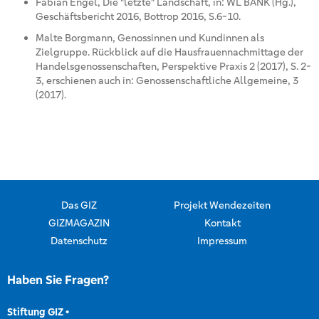
Fabian Engel, Die "letzte" Landschaft, in: WL BANK (Hg.),
Geschäftsbericht 2016, Bottrop 2016, S.6-10.
Malte Borgmann, Genossinnen und Kundinnen als
Zielgruppe. Rückblick auf die Hausfrauennachmittage der
Handelsgenossenschaften, Perspektive Praxis 2 (2017), S. 2-
3, erschienen auch in: Genossenschaftliche Allgemeine, 3
(2017).
Das GIZ
Projekt Wendezeiten
GIZMAGAZIN
Kontakt
Datenschutz
Impressum
Haben Sie Fragen?
Stiftung GIZ
•