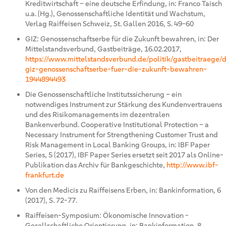
Kreditwirtschaft – eine deutsche Erfindung, in: Franco Taisch
u.a. (Hg.), Genossenschaftliche Identität und Wachstum,
Verlag Raiffeisen Schweiz, St. Gallen 2016, S. 49-60
GIZ: Genossenschaftserbe für die Zukunft bewahren, in: Der
Mittelstandsverbund, Gastbeiträge, 16.02.2017,
https://www.mittelstandsverbund.de/politik/gastbeitraege/
giz-genossenschaftserbe-fuer-die-zukunft-bewahren-
1944894493
Die Genossenschaftliche Institutssicherung – ein
notwendiges Instrument zur Stärkung des Kundenvertrauens
und des Risikomanagements im dezentralen
Bankenverbund. Cooperative Institutional Protection – a
Necessary Instrument for Strengthening Customer Trust and
Risk Management in Local Banking Groups, in: IBF Paper
Series, 5 (2017), IBF Paper Series ersetzt seit 2017 als Online-
Publikation das Archiv für Bankgeschichte,
http://www.ibf-
frankfurt.de
Von den Medicis zu Raiffeisens Erben, in: Bankinformation, 6
(2017), S. 72-77.
Raiffeisen-Symposium: Ökonomische Innovation -
Gesellschaftliche Orientierung, in: Bankinformation, 8