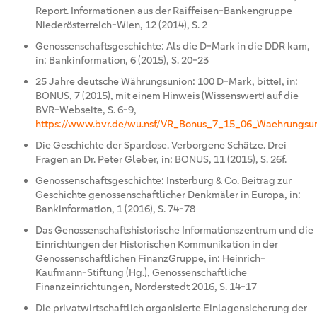
Report. Informationen aus der Raiffeisen-Bankengruppe
Niederösterreich-Wien, 12 (2014), S. 2
Genossenschaftsgeschichte: Als die D-Mark in die DDR kam,
in: Bankinformation, 6 (2015), S. 20-23
25 Jahre deutsche Währungsunion: 100 D-Mark, bitte!, in:
BONUS, 7 (2015), mit einem Hinweis (Wissenswert) auf die
BVR-Webseite, S. 6-9,
https://www.bvr.de/wu.nsf/VR_Bonus_7_15_06_Waehrungsu
Die Geschichte der Spardose. Verborgene Schätze. Drei
Fragen an Dr. Peter Gleber, in: BONUS, 11 (2015), S. 26f.
Genossenschaftsgeschichte: Insterburg & Co. Beitrag zur
Geschichte genossenschaftlicher Denkmäler in Europa, in:
Bankinformation, 1 (2016), S. 74-78
Das Genossenschaftshistorische Informationszentrum und die
Einrichtungen der Historischen Kommunikation in der
Genossenschaftlichen FinanzGruppe, in: Heinrich-
Kaufmann-Stiftung (Hg.), Genossenschaftliche
Finanzeinrichtungen, Norderstedt 2016, S. 14-17
Die privatwirtschaftlich organisierte Einlagensicherung der