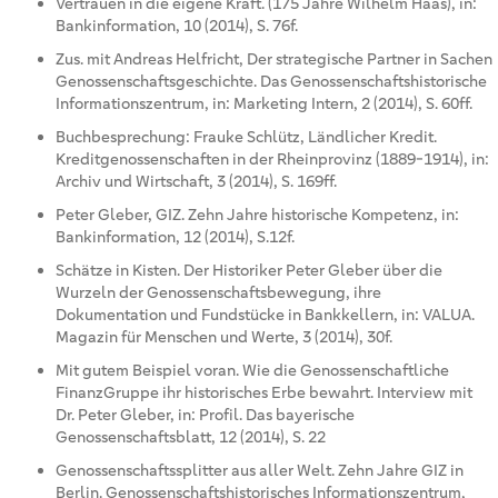
Vertrauen in die eigene Kraft. (175 Jahre Wilhelm Haas), in:
Bankinformation, 10 (2014), S. 76f.
Zus. mit Andreas Helfricht, Der strategische Partner in Sachen
Genossenschaftsgeschichte. Das Genossenschaftshistorische
Informationszentrum, in: Marketing Intern, 2 (2014), S. 60ff.
Buchbesprechung: Frauke Schlütz, Ländlicher Kredit.
Kreditgenossenschaften in der Rheinprovinz (1889-1914), in:
Archiv und Wirtschaft, 3 (2014), S. 169ff.
Peter Gleber, GIZ. Zehn Jahre historische Kompetenz, in:
Bankinformation, 12 (2014), S.12f.
Schätze in Kisten. Der Historiker Peter Gleber über die
Wurzeln der Genossenschaftsbewegung, ihre
Dokumentation und Fundstücke in Bankkellern, in: VALUA.
Magazin für Menschen und Werte, 3 (2014), 30f.
Mit gutem Beispiel voran. Wie die Genossenschaftliche
FinanzGruppe ihr historisches Erbe bewahrt. Interview mit
Dr. Peter Gleber, in: Profil. Das bayerische
Genossenschaftsblatt, 12 (2014), S. 22
Genossenschaftssplitter aus aller Welt. Zehn Jahre GIZ in
Berlin. Genossenschaftshistorisches Informationszentrum,