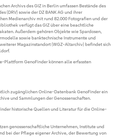
schen Archivs des GIZ in Berlin umfassen Bestände des
des (DRV) sowie der DZ BANK AG und ihrer
hen Medienarchiv mit rund 82.000 Fotografien und der
ibliothek verfügt das GIZ über eine beachtliche
akaten. Außerdem gehören Objekte wie Spardosen,
urmodelle sowie banktechnische Instrumente und
eiterer Magazinstandort (WGZ-Altarchiv) befindet sich
dorf.
ne-Plattform GenoFinder können alle erfassten
entlich zugänglichen Online-Datenbank GenoFinder ein
rchive und Sammlungen der Genossenschaften.
inder historische Quellen und Literatur für die Online-
tzen genossenschaftliche Unternehmen, Institute und
d bei der Pflege eigener Archive, der Bewertung von