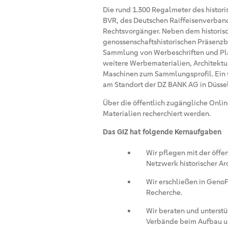
Die rund 1.300 Regalmeter des histori
BVR, des Deutschen Raiffeisenverban
Rechtsvorgänger. Neben dem historisc
genossenschaftshistorischen Präsenzb
Sammlung von Werbeschriften und Pl
weitere Werbematerialien, Architekt
Maschinen zum Sammlungsprofil. Ein w
am Standort der DZ BANK AG in Düssel
Über die öffentlich zugängliche Onli
Materialien recherchiert werden.
Das GIZ hat folgende Kernaufgaben
Wir pflegen mit der öff
Netzwerk historischer A
Wir erschließen in GenoF
Recherche.
Wir beraten und unterstü
Verbände beim Aufbau un