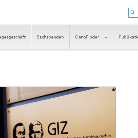
agesgeschäft
Sachspenden
GenoFinder
Publikat