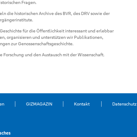
istorischen Fragen.
ln die historischen Archive des BVR, des DRV sowie der
rgängerinstitute.
eschichte für die Öffentlichkeit interessant und erlebbar
en, organisieren und unterstützen wir Publikationen,
ungen zur Genossenschaftsgeschichte.
che Forschung und den Austausch mit der Wissenschaft.
en
GIZMAGAZIN
Kontakt
Datenschutz
sches