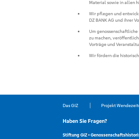
Material sowie in allen h
Wir pflegen und entwicke
DZ BANK AG und ihrer Vo
Um genossenschaftliche G
zu machen, veröffentlich
Vorträge und Veranstalt
Wir fördern die historis
Das GIZ
Projekt Wendezeit
Haben Sie Fragen?
Stiftung GIZ
Genossenschaftshistori
•